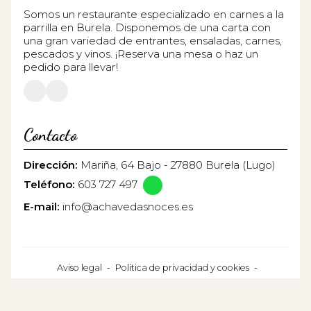
Somos un restaurante especializado en carnes a la
parrilla en Burela. Disponemos de una carta con
una gran variedad de entrantes, ensaladas, carnes,
pescados y vinos. ¡Reserva una mesa o haz un
pedido para llevar!
Contacto
Dirección:
Mariña, 64 Bajo - 27880 Burela (Lugo)
Teléfono:
603 727 497
E-mail:
info@achavedasnoces.es
Aviso legal
-
Política de privacidad y cookies
-
Área Interna
© PÁXINAS GALEGAS