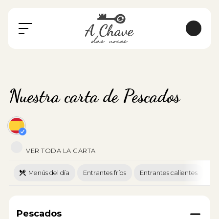
Nuestra carta de Pescados
VER TODA LA CARTA
Menús del día
Entrantes fríos
Entrantes calientes
En
Pescados