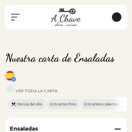
Nuestra carta de Ensaladas
VER TODA LA CARTA
Menús del día
Entrantes fríos
Entrantes calientes
En
Ensaladas